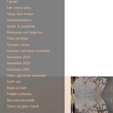
I givakt
Inte vissna ännu
Tema: före frosten
Novemberkaktus
Sprätt- & gnabbfink
Dinosaurie och höga hus
Tittar på fiskar
Temalös vecka
Avslutar med årets november
November 2014
November 2013
November 2012
Tema: jag minns november
Surf's up!
Bada så klart
Paddla surfbräda
Åka rutschkanebåt
Tema: att göra i havet