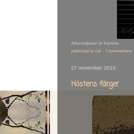
Adventsljusen är framme.
publicerad av
cat
5 kommentarer
27 november 2015
Höstens färger