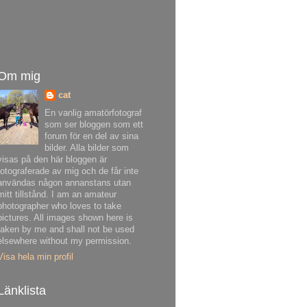
Om mig
cat
En vanlig amatörfotograf
som ser bloggen som ett
forum för en del av sina
bilder. Alla bilder som
visas på den här bloggen är
fotograferade av mig och de får inte
användas någon annanstans utan
mitt tillstånd. I am an amateur
photographer who loves to take
pictures. All images shown here is
taken by me and shall not be used
elsewhere without my permission.
Visa hela min profil
Länklista