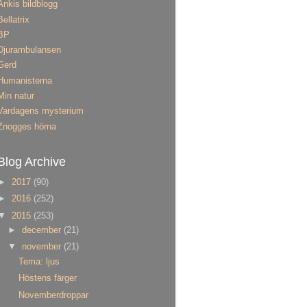
Ankis bildblogg
Bellatrix
BP
Djurambulansen
Gerd
Humanisterna
Min natur
Vardagens mysterium
Znogges hörna
Blog Archive
►
2017
(90)
►
2016
(252)
▼
2015
(253)
►
december
(21)
▼
november
(21)
Tema: ljus
Höstens färger
Novemberdroppar